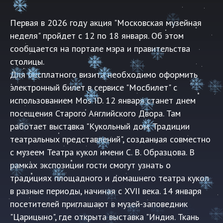
Первая в 2026 году акция "Московская музейная
неделя" пройдет с 12 по 18 января. Об этом
сообщается на портале мэра и правительства
столицы.
Для бесплатного визита необходимо оформить
электронный билет в сервисе
"Мосбилет"
с
использованием Mos ID. 12 января станет днем
посещения Старого Английского Двора. Там
работает выставка "Кукольный дом. Традиции
театральных представлений", созданная совместно
с музеем Театра кукол имени С. В. Образцова. В
рамках экспозиции гости смогут узнать о
традициях площадного и домашнего театра кукол
в разные периоды, начиная с XVII века. 14 января
посетителей приглашают в музей-заповедник
"Царицыно", где открыта выставка "Индия. Ткань